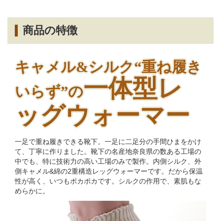
商品の特徴
キャメル&シルク“重ね履き
一体型レ
いらず”の
ッグウォーマー
一足で重ね履きできる靴下。一足に二足分の手間ひまをかけ
て、丁寧に作りました。靴下の名産地奈良県の数ある工場の
中でも、特に技術力の高い工場のみで製作。内側シルク、外
側キャメル&綿の2重構造レッグウォーマーです。だから保温
性が高く、いつもポカポカです。シルクの作用で、素肌もな
めらかに。