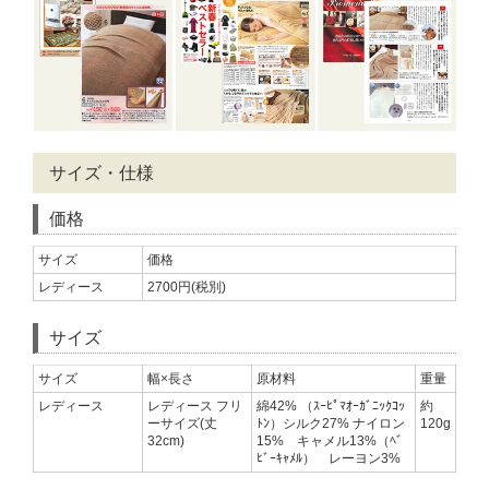
サイズ・仕様
価格
サイズ
価格
レディース
2700円(税別)
サイズ
サイズ
幅×長さ
原材料
重量
レディース
レディース フリ
綿42% （ｽｰﾋﾟﾏｵｰｶﾞﾆｯｸｺｯ
約
ーサイズ(丈
ﾄﾝ）シルク27% ナイロン
120g
32cm)
15% キャメル13%（ﾍﾞ
ﾋﾞｰｷｬﾒﾙ） レーヨン3%