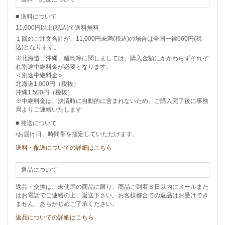
■ 送料について
11,000円以上(税込)で送料無料
１回のご注文合計が、11,000円未満(税込)の場合は全国一律660円(税
込)となります。
※北海道、沖縄、離島等に関しましては、購入金額にかかわらずそれぞ
れ別途中継料金が必要となります。
＜別途中継料金＞
北海道1,000円（税抜）
沖縄1,500円（税抜）
※中継料金は、決済時に自動的に含まれないため、ご購入完了後に事務
局よりご連絡いたします
■ 発送について
お届け日、時間帯を指定していただけます。
送料・配送についての詳細はこちら
返品について
返品・交換は、未使用の商品に限り、商品ご到着８日以内にメールまた
はお電話でご連絡の上、返送下さい。お客様都合での返品はお受けでき
ません、あらかじめご了承ください。
返品についての詳細はこちら