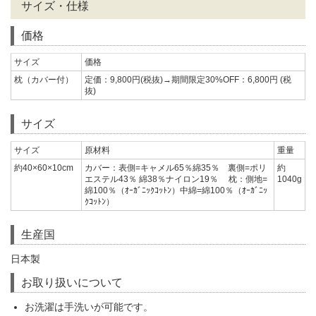
サイズ・仕様
価格
サイズ
価格
枕（カバー付）
定価：9,800円(税抜)→期間限定30%OFF：6,800円 (税
抜)
サイズ
サイズ
原材料
重量
約40×60×10cm
カバー：表側=キャメル65％綿35％ 裏側=ポリ
約
エステル43％ 綿38％ナイロン19％ 枕：側地=
1040g
綿100％（ｵｰｶﾞﾆｯｸｺｯﾄﾝ）中綿=綿100％（ｵｰｶﾞﾆｯ
ｸｺｯﾄﾝ）
生産国
日本製
お取り扱いについて
お洗濯は手洗いが可能です。