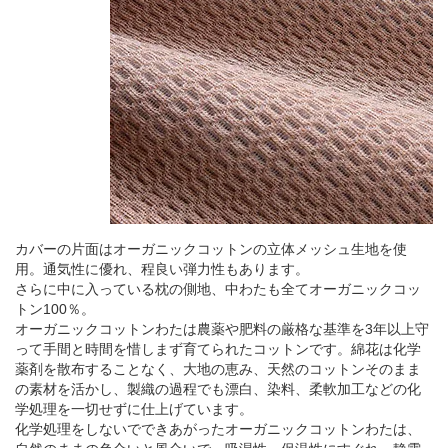
カバーの片面はオーガニックコットンの立体メッシュ生地を使
用。通気性に優れ、程良い弾力性もあります。
さらに中に入っている枕の側地、中わたも全てオーガニックコッ
トン100％。
オーガニックコットンわたは農薬や肥料の厳格な基準を3年以上守
って手間と時間を惜しまず育てられたコットンです。綿花は化学
薬剤を散布することなく、大地の恵み、天然のコットンそのまま
の素材を活かし、製織の過程でも漂白、染料、柔軟加工などの化
学処理を一切せずに仕上げています。
化学処理をしないでできあがったオーガニックコットンわたは、