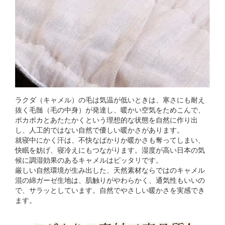
ラクダ（キャメル）の毛は気温が低いときは、寒さにも耐え
抜く毛髄（毛の中身）が発達し、暖かい空気をためこんで、
ポカポカとあたたかくという理想的な状態を自然に作り出
し、人工的ではない自然で優しい暖かさがあります。
就寝中にかく汗は、不快なばかりか暖かさも奪ってしまい、
快眠を妨げ、寝冷えにもつながります。湿度が高い日本の気
候に調湿効果のあるキャメルはピッタリです。
厳しい自然環境が生み出した、天然素材ならではのキャメル
混の綿ガーゼ生地は、肌触りがやわらかく、通気性もいいの
で、サラッとしています。自然でやさしい暖かさを実感でき
ます。