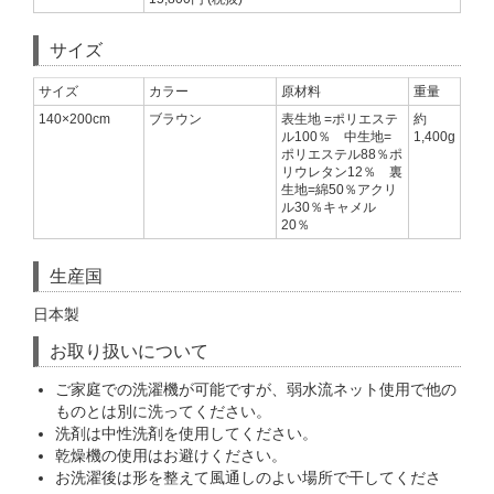
サイズ
サイズ
カラー
原材料
重量
140×200cm
ブラウン
表生地 =ポリエステ
約
ル100％ 中生地=
1,400g
ポリエステル88％ポ
リウレタン12％ 裏
生地=綿50％アクリ
ル30％キャメル
20％
生産国
日本製
お取り扱いについて
ご家庭での洗濯機が可能ですが、弱水流ネット使用で他の
ものとは別に洗ってください。
洗剤は中性洗剤を使用してください。
乾燥機の使用はお避けください。
お洗濯後は形を整えて風通しのよい場所で干してくださ