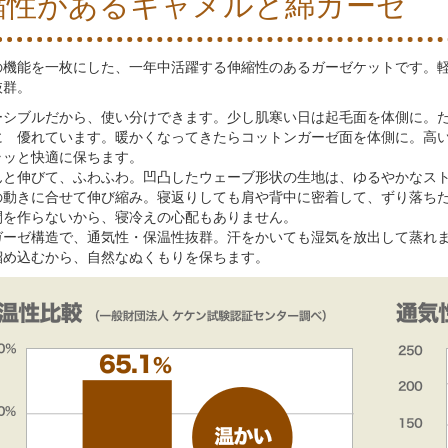
縮性があるキャメルと綿ガーゼ
の機能を一枚にした、一年中活躍する伸縮性のあるガーゼケットです。
抜群。
ーシブルだから、使い分けできます。少し肌寒い日は起毛面を体側に。
に 優れています。暖かくなってきたらコットンガーゼ面を体側に。高
ラッと快適に保ちます。
んと伸びて、ふわふわ。凹凸したウェーブ形状の生地は、ゆるやかなス
の動きに合せて伸び縮み。寝返りしても肩や背中に密着して、ずり落ち
間を作らないから、寝冷えの心配もありません。
ガーゼ構造で、通気性・保温性抜群。汗をかいても湿気を放出して蒸れ
溜め込むから、自然なぬくもりを保ちます。