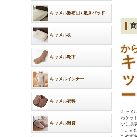
キャメル敷布団 / 敷きパッド
商
キャメル枕
か
キ
キャメル靴下
ッ
キャメルインナー
ー
キャメル衣料
キャメ
わケッ
キャメル雑貨
少し肌
す。あ
ためず