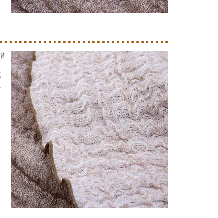
惜
素
に
自