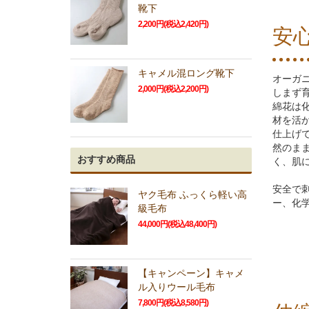
靴下
2,200円(税込2,420円)
安
キャメル混ロング靴下
オーガ
2,000円(税込2,200円)
しまず
綿花は
材を活
仕上げ
然のま
おすすめ商品
く、肌
安全で
ヤク毛布 ふっくら軽い高
ー、化
級毛布
44,000円(税込48,400円)
【キャンペーン】キャメ
ル入りウール毛布
7,800円(税込8,580円)