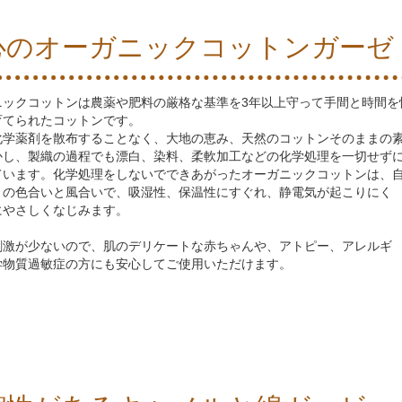
心のオーガニックコットンガーゼ
ニックコットンは農薬や肥料の厳格な基準を3年以上守って手間と時間を
育てられたコットンです。
化学薬剤を散布することなく、大地の恵み、天然のコットンそのままの
かし、製織の過程でも漂白、染料、柔軟加工などの化学処理を一切せず
ています。化学処理をしないでできあがったオーガニックコットンは、
まの色合いと風合いで、吸湿性、保温性にすぐれ、静電気が起こりにく
にやさしくなじみます。
刺激が少ないので、肌のデリケートな赤ちゃんや、アトピー、アレルギ
学物質過敏症の方にも安心してご使用いただけます。