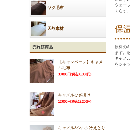
ウェー
ヤク毛布
くらず
保
天然素材
原料の
売れ筋商品
ます。
キャメ
【キャンペーン】キャメ
をシャ
ル毛布
33,000円(税込36,300円)
キャメルひざ掛け
12,000円(税込13,200円)
キャメル&シルク冷えとり