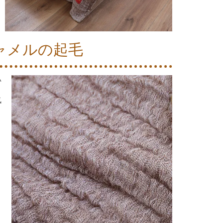
ャメルの起毛
い
気