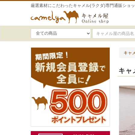
厳選素材にこだわったキャメル(ラクダ)専門通販ショ
キャメ
キャ