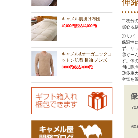
伸
キャメル肌掛け布団
二枚分
40,000円(税込44,000円)
寝心地
①リバ
保温性
ず、サ
キャメル&オーガニックコ
②ぐー
ットン肌着 長袖 メンズ
す。体
間に隙
8,800円(税込9,680円)
③多重
空気を